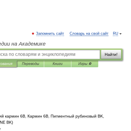
Запомнить сайт
Словарь на свой сайт
RU
едии на Академике
Найти!
кования
Переводы
Книги
Игры ⚽
ий
кармин
6B
,
Кармин
6B
,
Пигментный
рубиновый
BK
,
INE
BK
)
о