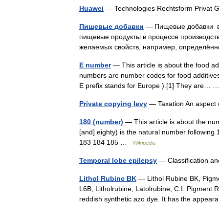
Huawei
— Technologies Rechtsform Privat
Пищевые добавки
— Пищевые добавки ве
пищевые продукты в процессе производств
желаемых свойств, например, определён
E number
— This article is about the food a
numbers are number codes for food additives
E prefix stands for Europe ).[1] They are…
Private copying levy
— Taxation An aspect 
180 (number)
— This article is about the nu
[and] eighty) is the natural number followin
183 184 185 …
Wikipedia
Temporal lobe epilepsy
— Classification a
Lithol Rubine BK
— Lithol Rubine BK, Pigme
L6B, Litholrubine, Latolrubine, C.I. Pigment 
reddish synthetic azo dye. It has the app