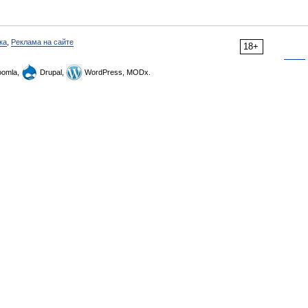
ка
,
Реклама на сайте
18+
omla,
Drupal,
WordPress, MODx.