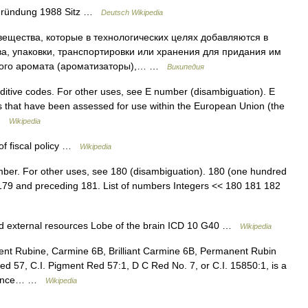
 Gründung 1988 Sitz …
Deutsch Wikipedia
щества, которые в технологических целях добавляются в
а, упаковки, транспортировки или хранения для придания им
ного аромата (ароматизаторы),… …
Википедия
dditive codes. For other uses, see E number (disambiguation). E
 that have been assessed for use within the European Union (the
 …
Wikipedia
of fiscal policy …
Wikipedia
mber. For other uses, see 180 (disambiguation). 180 (one hundred
g 179 and preceding 181. List of numbers Integers << 180 181 182
nd external resources Lobe of the brain ICD 10 G40 …
Wikipedia
nt Rubine, Carmine 6B, Brilliant Carmine 6B, Permanent Rubin
Red 57, C.I. Pigment Red 57:1, D C Red No. 7, or C.I. 15850:1, is a
earance… …
Wikipedia