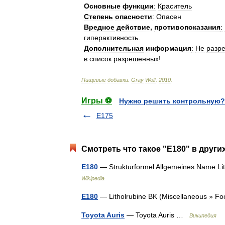
Основные
функции
:
Краситель
Степень
опасности
:
Опасен
Вредное
действие
,
противопоказания
:
гиперактивность
.
Дополнительная
информация
:
Не
разр
в
список
разрешенных
!
Пищевые
добавки
.
Gray
Wolf
.
2010
.
Игры ⚽
Нужно решить контрольную?
E175
Смотреть что такое "E180" в други
E180
— Strukturformel Allgemeines Name L
Wikipedia
E180
— Litholrubine BK (Miscellaneous » 
Toyota Auris
— Toyota Auris …
Википедия