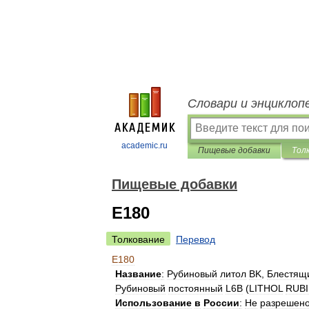
Словари и энциклоп
academic.ru
Пищевые добавки
Тол
Пищевые добавки
E180
Толкование
Перевод
E180
Название
:
Рубиновый
литол
BK
,
Блестящ
Рубиновый
постоянный
L6B
(
LITHOL
RUB
Использование
в
России
:
Не
разрешен