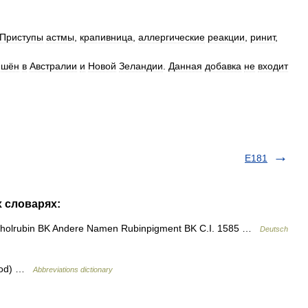
Приступы
астмы
,
крапивница
,
аллергические
реакции
,
ринит
,
ешён
в
Австралии
и
Новой
Зеландии
.
Данная
добавка
не
входит
E181
х словарях:
itholrubin BK Andere Namen Rubinpigment BK C.I. 1585 …
Deutsch
Food) …
Abbreviations dictionary